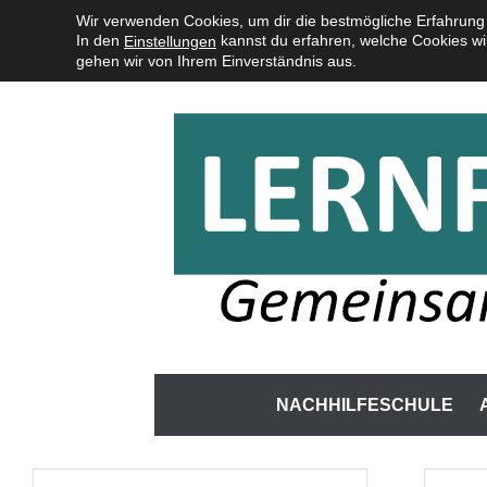
Zum
Wir verwenden Cookies, um dir die bestmögliche Erfahrung 
In den
kannst du erfahren, welche Cookies wi
Einstellungen
Inhalt
gehen wir von Ihrem Einverständnis aus.
springen
LERNFORUM NAGOLD
Zum
NACHHILFESCHULE
Inhalt
springen
Suchen