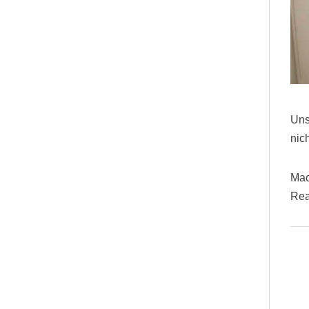
Uns
nic
Mac
Rea