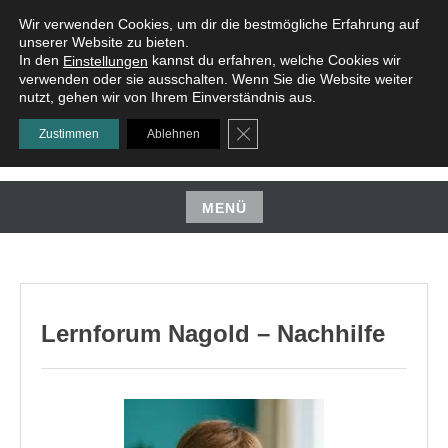
Zum
Wir verwenden Cookies, um dir die bestmögliche Erfahrung auf
Inhalt
unserer Website zu bieten.
In den
kannst du erfahren, welche Cookies wir
Einstellungen
springen
verwenden oder sie ausschalten. Wenn Sie die Website weiter
nutzt, gehen wir von Ihrem Einverständnis aus.
GDPR COOKIE-BANNER SC
Zustimmen
Ablehnen
LERNFORUM NAGOLD
MENÜ
Zum
Inhalt
springen
Lernforum Nagold – Nachhilfe